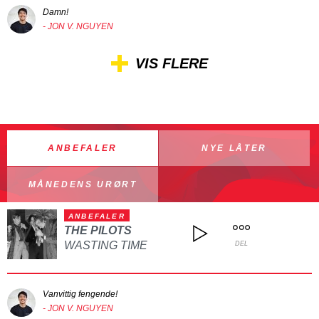
Damn!
- JON V. NGUYEN
VIS FLERE
ANBEFALER
NYE LÅTER
MÅNEDENS URØRT
ANBEFALER
THE PILOTS
WASTING TIME
DEL
Vanvittig fengende!
- JON V. NGUYEN