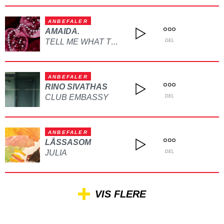
ANBEFALER
AMAIDA.
TELL ME WHAT TO DO
DEL
ANBEFALER
RINO SIVATHAS
CLUB EMBASSY
DEL
ANBEFALER
LÅSSASOM
JULIA
DEL
VIS FLERE