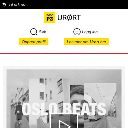
Til nrk.no
Søk
Logg inn
Opprett profil
Les mer om Urørt her