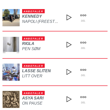
ANBEFALER
KENNEDY
NAPOLI (FREESTYLE)
DEL
ANBEFALER
RIGLA
PEN SØM
DEL
ANBEFALER
LASSE SLITEN
LITT OVER
DEL
ANBEFALER
ASYA SARI
ON PAUSE
DEL