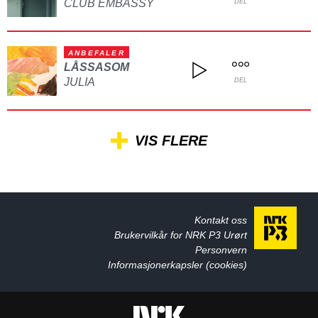
CLUB EMBASSY
DEL
ANBEFALER
LÅSSASOM
JULIA
DEL
VIS FLERE
Kontakt oss
Brukervilkår for NRK P3 Urørt
Personvern
Informasjonerkapsler (cookies)