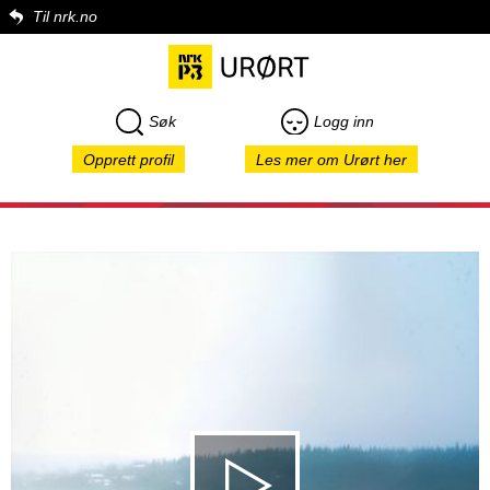
Til nrk.no
Søk
Logg inn
Opprett profil
Les mer om Urørt her