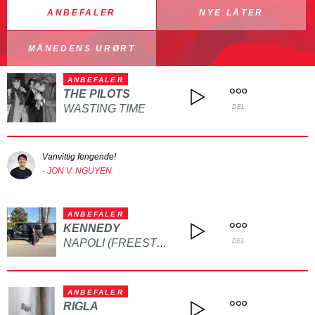
ANBEFALER
NYE LÅTER
MÅNEDENS URØRT
ANBEFALER
THE PILOTS
WASTING TIME
DEL
Vanvittig fengende!
- JON V. NGUYEN
ANBEFALER
KENNEDY
NAPOLI (FREESTYLE)
DEL
ANBEFALER
RIGLA