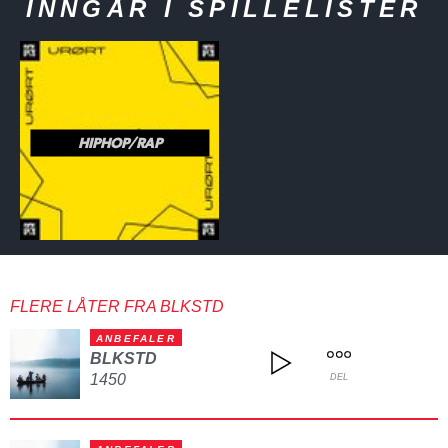
INNGÅR I SPILLELISTER
HIPHOP/RAP
FLERE LÅTER FRA BLKSTD
ANBEFALER
BLKSTD
1450
DEL