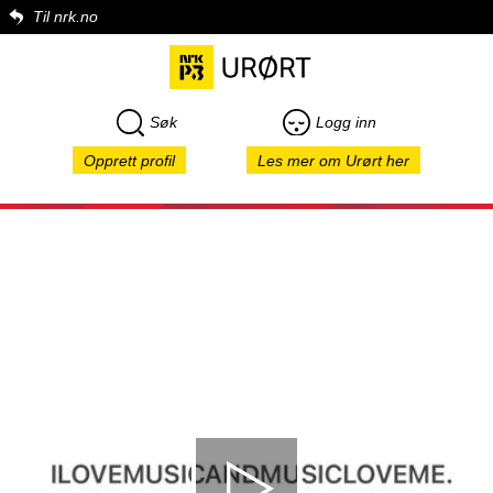
Til nrk.no
Søk
Logg inn
Opprett profil
Les mer om Urørt her