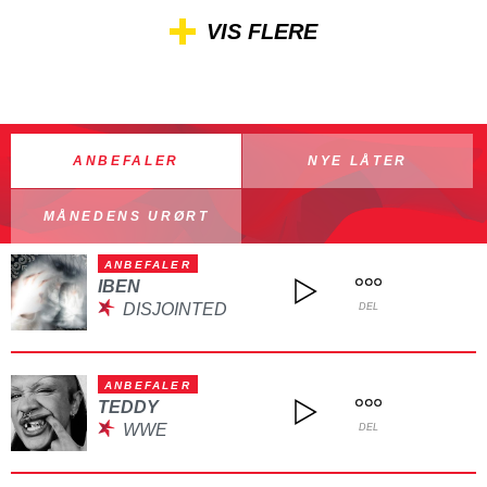
VIS FLERE
ANBEFALER
NYE LÅTER
MÅNEDENS URØRT
ANBEFALER
IBEN
DISJOINTED
DEL
ANBEFALER
TEDDY
WWE
DEL