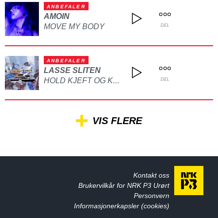
ANBEFALER
AMOIN
MOVE MY BODY
DEL
ANBEFALER
LASSE SLITEN
HOLD KJEFT OG KYSS MEG
DEL
VIS FLERE
Kontakt oss
Brukervilkår for NRK P3 Urørt
Personvern
Informasjonerkapsler (cookies)