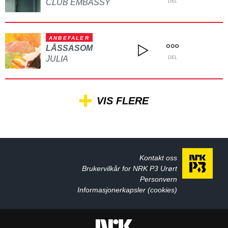
CLUB EMBASSY
DEL
ANBEFALER
LÅSSASOM
JULIA
DEL
VIS FLERE
Kontakt oss
Brukervilkår for NRK P3 Urørt
Personvern
Informasjonerkapsler (cookies)