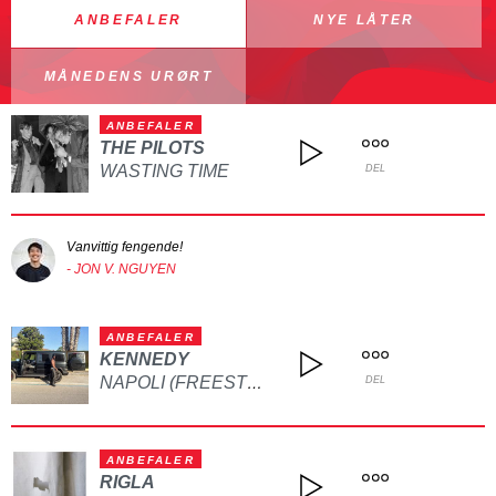
ANBEFALER
NYE LÅTER
MÅNEDENS URØRT
ANBEFALER
THE PILOTS
WASTING TIME
DEL
Vanvittig fengende!
- JON V. NGUYEN
ANBEFALER
KENNEDY
NAPOLI (FREESTYLE)
DEL
ANBEFALER
RIGLA