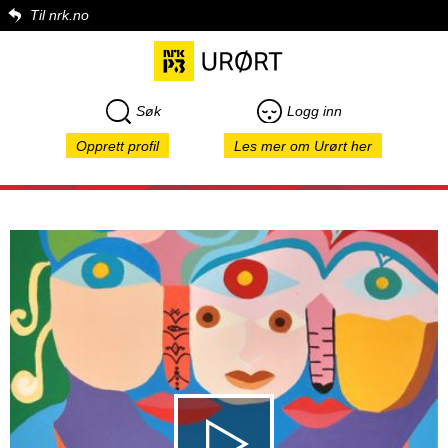
Til nrk.no
Søk
Logg inn
Opprett profil
Les mer om Urørt her