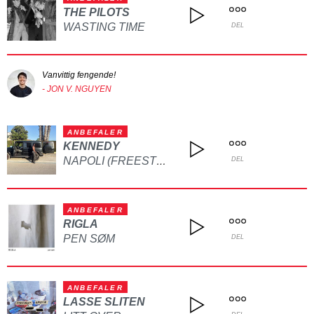
THE PILOTS
WASTING TIME
DEL
Vanvittig fengende!
- JON V. NGUYEN
ANBEFALER
KENNEDY
NAPOLI (FREESTYLE)
DEL
ANBEFALER
RIGLA
PEN SØM
DEL
ANBEFALER
LASSE SLITEN