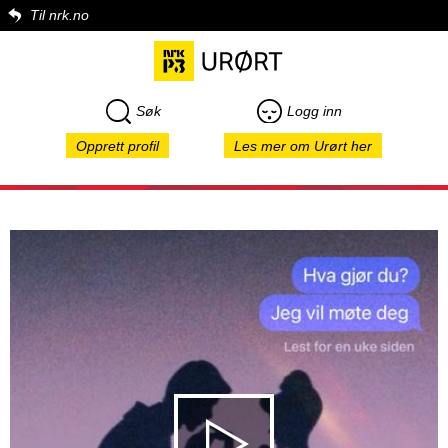
Til nrk.no
Søk
Logg inn
Opprett profil
Les mer om Urørt her