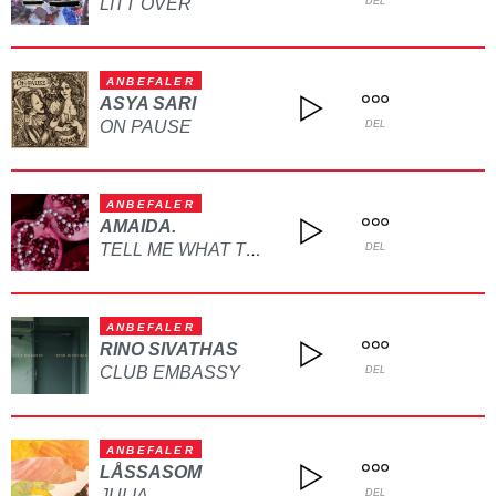
LITT OVER
DEL
ANBEFALER
ASYA SARI
ON PAUSE
DEL
ANBEFALER
AMAIDA.
TELL ME WHAT TO DO
DEL
ANBEFALER
RINO SIVATHAS
CLUB EMBASSY
DEL
ANBEFALER
LÅSSASOM
JULIA
DEL