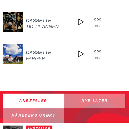
CASSETTE
TID TIL ANNEN
DEL
CASSETTE
FARGER
DEL
ANBEFALER
NYE LÅTER
MÅNEDENS URØRT
ANBEFALER