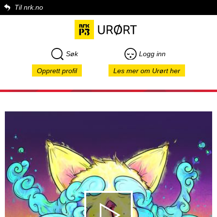
Til nrk.no
Søk
Logg inn
Opprett profil
Les mer om Urørt her