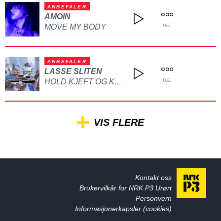
ANBEFALER
AMOIN
MOVE MY BODY
DEL
ANBEFALER
LASSE SLITEN
HOLD KJEFT OG KYSS MEG
DEL
VIS FLERE
Kontakt oss
Brukervilkår for NRK P3 Urørt
Personvern
Informasjonerkapsler (cookies)