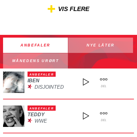
VIS FLERE
ANBEFALER
NYE LÅTER
MÅNEDENS URØRT
ANBEFALER
IBEN
DISJOINTED
DEL
ANBEFALER
TEDDY
WWE
DEL