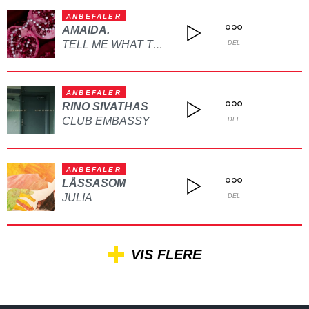
ANBEFALER
AMAIDA.
TELL ME WHAT TO DO
DEL
ANBEFALER
RINO SIVATHAS
CLUB EMBASSY
DEL
ANBEFALER
LÅSSASOM
JULIA
DEL
VIS FLERE