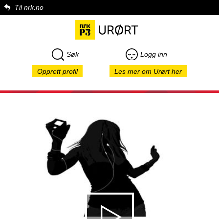
Til nrk.no
Søk
Logg inn
Opprett profil
Les mer om Urørt her