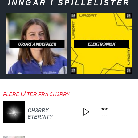
INNGÅR I SPILLELISTER
URØRT ANBEFALER
ELEKTRONISK
FLERE LÅTER FRA CH3RRY
CH3RRY
ETERNITY
DEL