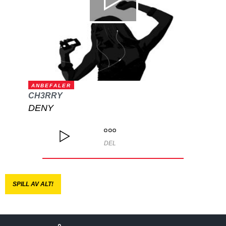
ANBEFALER
CH3RRY
DENY
DEL
SPILL AV ALT!