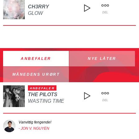
CH3RRY
GLOW
DEL
ANBEFALER
NYE LÅTER
MÅNEDENS URØRT
ANBEFALER
THE PILOTS
WASTING TIME
DEL
Vanvittig fengende!
- JON V. NGUYEN