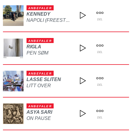
ANBEFALER
KENNEDY
NAPOLI (FREESTYLE)
DEL
ANBEFALER
RIGLA
PEN SØM
DEL
ANBEFALER
LASSE SLITEN
LITT OVER
DEL
ANBEFALER
ASYA SARI
ON PAUSE
DEL