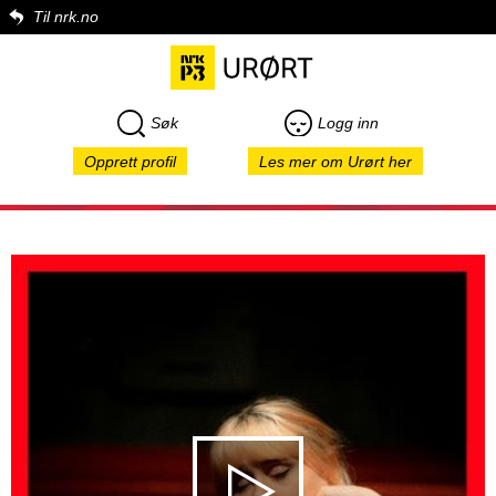
Til nrk.no
Søk
Logg inn
Opprett profil
Les mer om Urørt her