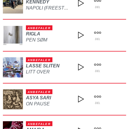
KENNEDY
NAPOLI (FREESTYLE)
DEL
ANBEFALER
RIGLA
PEN SØM
DEL
ANBEFALER
LASSE SLITEN
LITT OVER
DEL
ANBEFALER
ASYA SARI
ON PAUSE
DEL
ANBEFALER