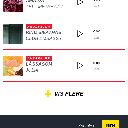
AMAIDA.
TELL ME WHAT TO DO
DEL
ANBEFALER
RINO SIVATHAS
CLUB EMBASSY
DEL
ANBEFALER
LÅSSASOM
JULIA
DEL
VIS FLERE
Kontakt oss