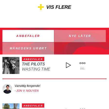
VIS FLERE
ANBEFALER
NYE LÅTER
MÅNEDENS URØRT
ANBEFALER
THE PILOTS
WASTING TIME
DEL
Vanvittig fengende!
- JON V. NGUYEN
ANBEFALER