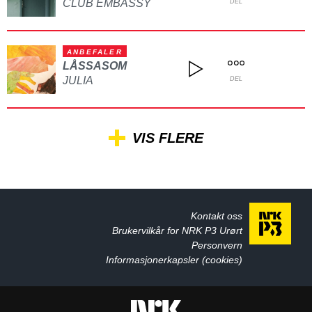
CLUB EMBASSY
DEL
ANBEFALER
LÅSSASOM
JULIA
DEL
VIS FLERE
Kontakt oss
Brukervilkår for NRK P3 Urørt
Personvern
Informasjonerkapsler (cookies)