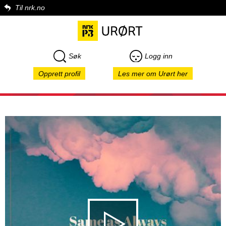
Til nrk.no
Søk
Logg inn
Opprett profil
Les mer om Urørt her