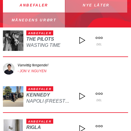
ANBEFALER
NYE LÅTER
MÅNEDENS URØRT
ANBEFALER
THE PILOTS
WASTING TIME
DEL
Vanvittig fengende!
- JON V. NGUYEN
ANBEFALER
KENNEDY
NAPOLI (FREESTYLE)
DEL
ANBEFALER
RIGLA