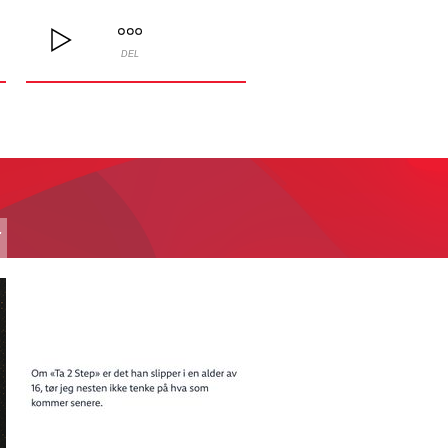
DEL
T