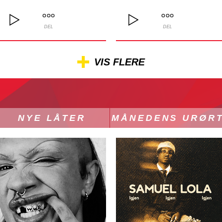
DEL
DEL
VIS FLERE
NYE LÅTER
MÅNEDENS URØR