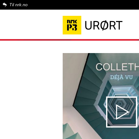
Til nrk.no