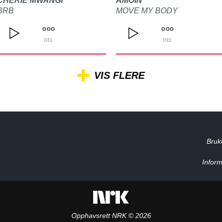
CHERIE MWANGI
AMOIN
BRB
MOVE MY BODY
DEL
DEL
VIS FLERE
Bruk
Inform
Opphavsrett NRK © 2026