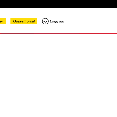
er
Opprett profil
Logg inn