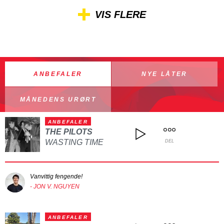
VIS FLERE
ANBEFALER
NYE LÅTER
MÅNEDENS URØRT
ANBEFALER
THE PILOTS
WASTING TIME
DEL
Vanvittig fengende!
- JON V. NGUYEN
ANBEFALER