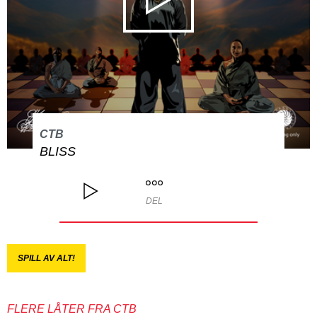
CTB
BLISS
DEL
SPILL AV ALT!
FLERE LÅTER FRA CTB