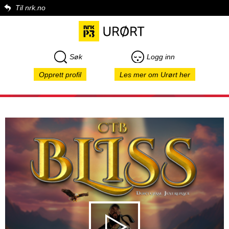
Til nrk.no
Søk
Logg inn
Opprett profil
Les mer om Urørt her