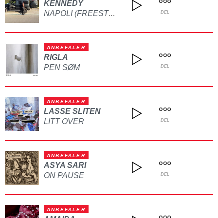
KENNEDY
NAPOLI (FREESTYLE)
DEL
ANBEFALER
RIGLA
PEN SØM
DEL
ANBEFALER
LASSE SLITEN
LITT OVER
DEL
ANBEFALER
ASYA SARI
ON PAUSE
DEL
ANBEFALER