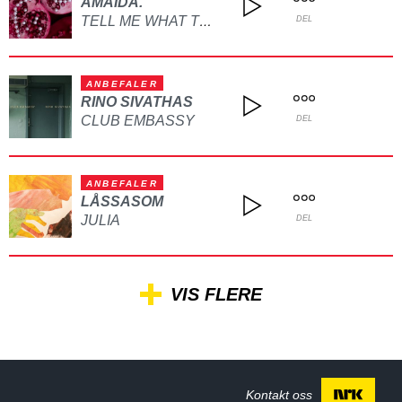
AMAIDA.
TELL ME WHAT TO DO
DEL
ANBEFALER
RINO SIVATHAS
CLUB EMBASSY
DEL
ANBEFALER
LÅSSASOM
JULIA
DEL
VIS FLERE
Kontakt oss