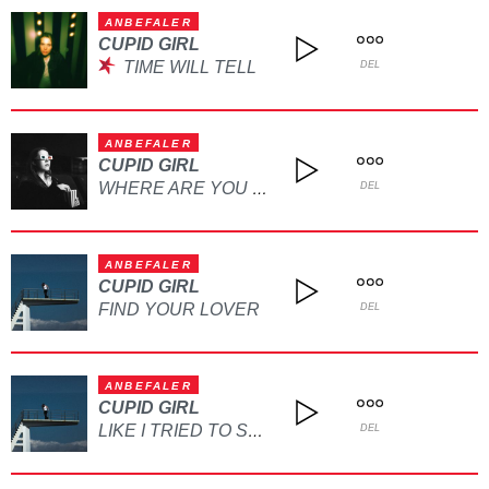
ANBEFALER
CUPID GIRL
TIME WILL TELL
DEL
ANBEFALER
CUPID GIRL
WHERE ARE YOU TONIGHT?
DEL
ANBEFALER
CUPID GIRL
FIND YOUR LOVER
DEL
ANBEFALER
CUPID GIRL
LIKE I TRIED TO SAVE YOU
DEL