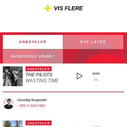
VIS FLERE
ANBEFALER
NYE LÅTER
MÅNEDENS URØRT
ANBEFALER
THE PILOTS
WASTING TIME
DEL
Vanvittig fengende!
- JON V. NGUYEN
ANBEFALER