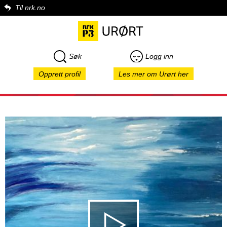
Til nrk.no
Søk
Logg inn
Opprett profil
Les mer om Urørt her