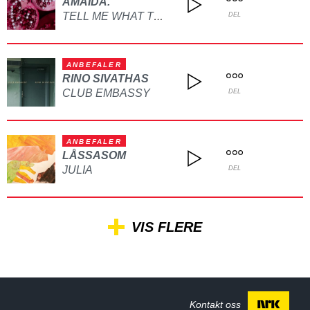
AMAIDA.
TELL ME WHAT TO DO
DEL
ANBEFALER
RINO SIVATHAS
CLUB EMBASSY
DEL
ANBEFALER
LÅSSASOM
JULIA
DEL
VIS FLERE
Kontakt oss