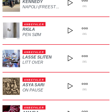
KENNEDY
NAPOLI (FREESTYLE)
DEL
ANBEFALER
RIGLA
PEN SØM
DEL
ANBEFALER
LASSE SLITEN
LITT OVER
DEL
ANBEFALER
ASYA SARI
ON PAUSE
DEL
ANBEFALER