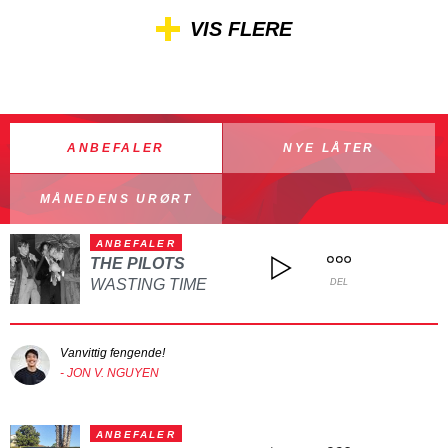
VIS FLERE
ANBEFALER
NYE LÅTER
MÅNEDENS URØRT
ANBEFALER
THE PILOTS
WASTING TIME
DEL
Vanvittig fengende!
- JON V. NGUYEN
ANBEFALER