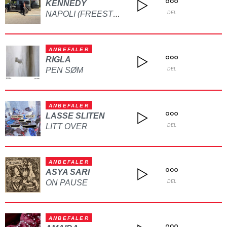
KENNEDY
NAPOLI (FREESTYLE)
DEL
ANBEFALER
RIGLA
PEN SØM
DEL
ANBEFALER
LASSE SLITEN
LITT OVER
DEL
ANBEFALER
ASYA SARI
ON PAUSE
DEL
ANBEFALER