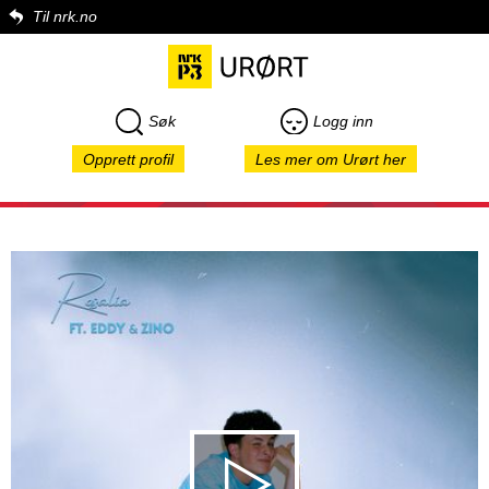
Til nrk.no
Søk
Logg inn
Opprett profil
Les mer om Urørt her