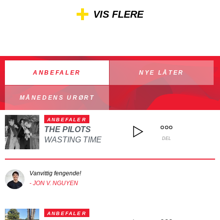
VIS FLERE
ANBEFALER
NYE LÅTER
MÅNEDENS URØRT
ANBEFALER
THE PILOTS
WASTING TIME
DEL
Vanvittig fengende!
- JON V. NGUYEN
ANBEFALER