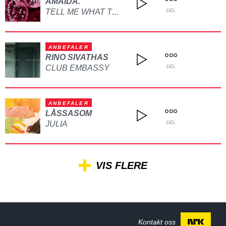
AMAIDA.
TELL ME WHAT TO DO
DEL
ANBEFALER
RINO SIVATHAS
CLUB EMBASSY
DEL
ANBEFALER
LÅSSASOM
JULIA
DEL
VIS FLERE
Kontakt oss