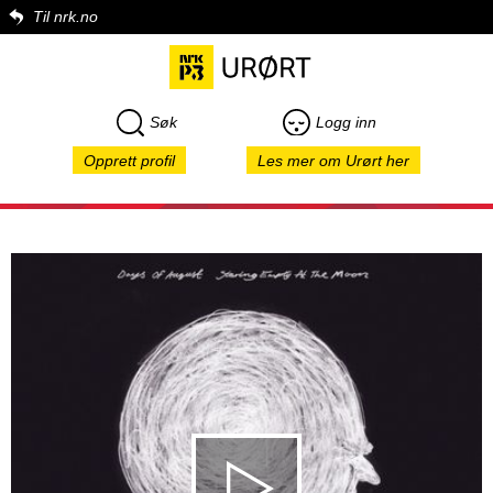
Til nrk.no
Søk
Logg inn
Opprett profil
Les mer om Urørt her