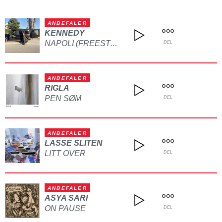
ANBEFALER
KENNEDY
NAPOLI (FREESTYLE)
DEL
ANBEFALER
RIGLA
PEN SØM
DEL
ANBEFALER
LASSE SLITEN
LITT OVER
DEL
ANBEFALER
ASYA SARI
ON PAUSE
DEL