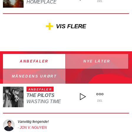
HOMEPLACE
DEL
VIS FLERE
ANBEFALER
NYE LÅTER
MÅNEDENS URØRT
ANBEFALER
THE PILOTS
WASTING TIME
DEL
Vanvittig fengende!
- JON V. NGUYEN