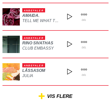
ANBEFALER
AMAIDA.
TELL ME WHAT TO DO
DEL
ANBEFALER
RINO SIVATHAS
CLUB EMBASSY
DEL
ANBEFALER
LÅSSASOM
JULIA
DEL
VIS FLERE