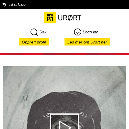
Til nrk.no
Søk
Logg inn
Opprett profil
Les mer om Urørt her