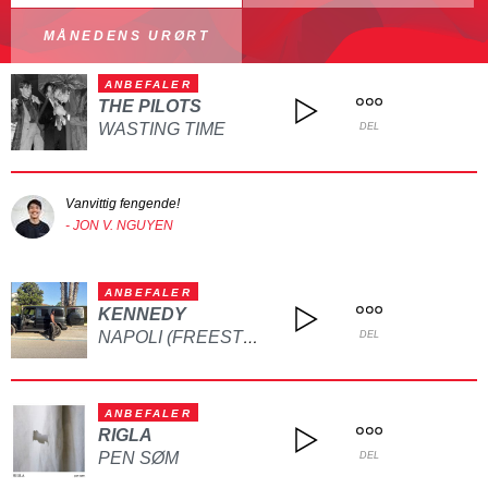
MÅNEDENS URØRT
ANBEFALER
THE PILOTS
WASTING TIME
DEL
Vanvittig fengende!
- JON V. NGUYEN
ANBEFALER
KENNEDY
NAPOLI (FREESTYLE)
DEL
ANBEFALER
RIGLA
PEN SØM
DEL