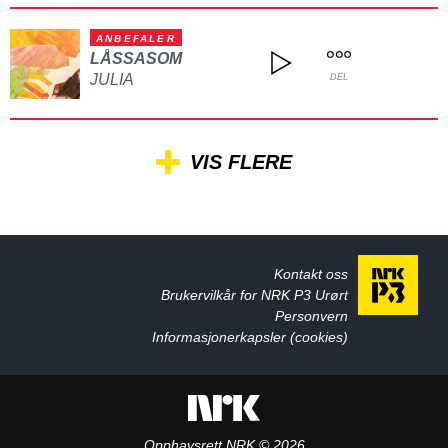
ANBEFALER
LÅSSASOM
JULIA
DEL
VIS FLERE
Kontakt oss
Brukervilkår for NRK P3 Urørt
Personvern
Informasjonerkapsler (cookies)
Opphavsrett NRK © 2026