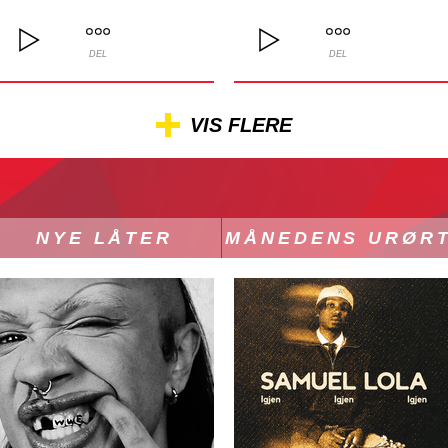
DEL
DEL
VIS FLERE
NYE LÅTER
MÅNEDENS URØR