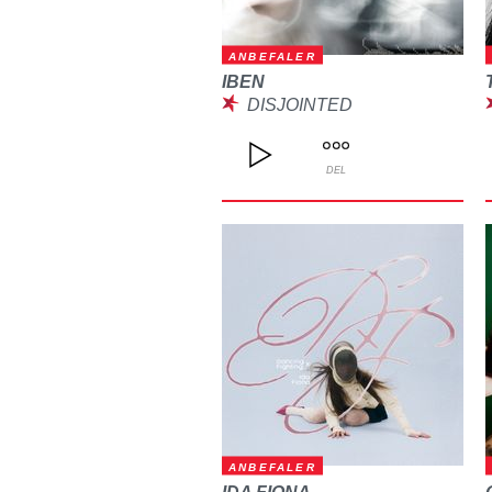
ANBEFALER
IBEN
DISJOINTED
DEL
ANBEFALER