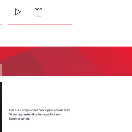
DEL
T