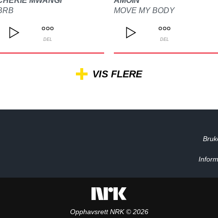
CHERIE MWANGI
AMOIN
BRB
MOVE MY BODY
DEL
DEL
VIS FLERE
Bruk
Inform
Opphavsrett NRK © 2026