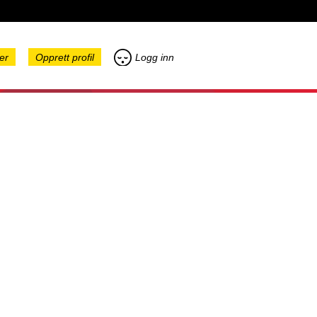
er
Opprett profil
Logg inn