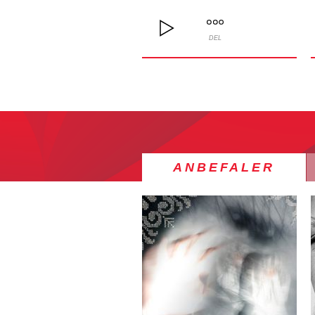
DEL
ANBEFALER