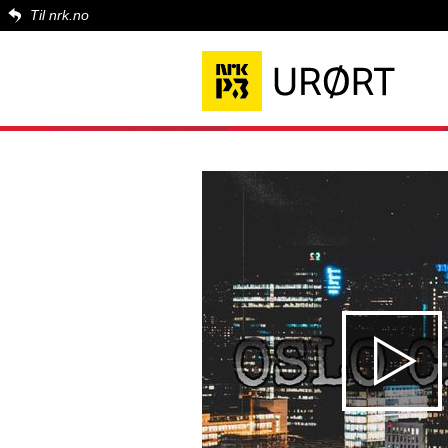
Til nrk.no