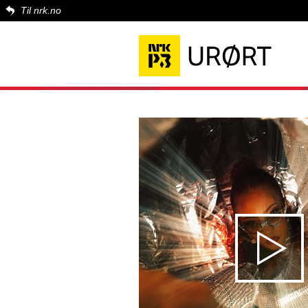
Til nrk.no