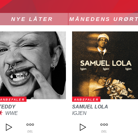
NYE LÅTER
MÅNEDENS URØR
ANBEFALER
ANBEFALER
TEDDY
SAMUEL LOLA
WWE
IGJEN
DEL
DEL