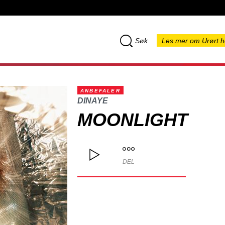
Søk
Les mer om Urørt h
ANBEFALER
DINAYE
MOONLIGHT
DEL