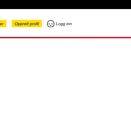
er
Opprett profil
Logg inn