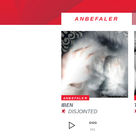
ANBEFALER
ANBEFALER
IBEN
DISJOINTED
DEL