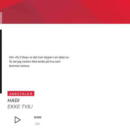
T
ANBEFALER
HADI
EKKE TVIL!
DEL