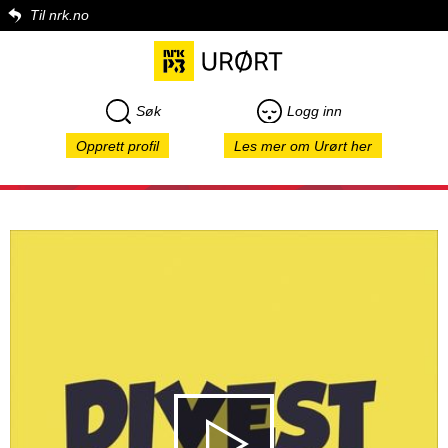
Til nrk.no
Søk
Logg inn
Opprett profil
Les mer om Urørt her