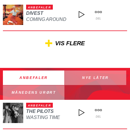
ANBEFALER
DIVEST
COMING AROUND
DEL
VIS FLERE
ANBEFALER
NYE LÅTER
MÅNEDENS URØRT
ANBEFALER
THE PILOTS
WASTING TIME
DEL