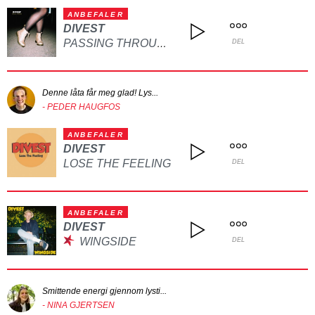
ANBEFALER
DIVEST
PASSING THROUGH
DEL
Denne låta får meg glad! Lys...
- PEDER HAUGFOS
ANBEFALER
DIVEST
LOSE THE FEELING
DEL
ANBEFALER
DIVEST
WINGSIDE
DEL
Smittende energi gjennom lysti...
- NINA GJERTSEN