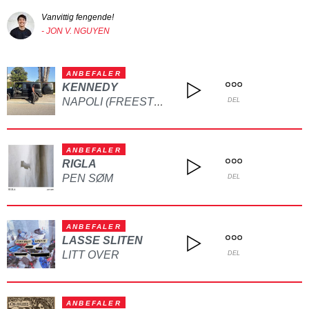
Vanvittig fengende!
- JON V. NGUYEN
ANBEFALER
KENNEDY
NAPOLI (FREESTYLE)
DEL
ANBEFALER
RIGLA
PEN SØM
DEL
ANBEFALER
LASSE SLITEN
LITT OVER
DEL
ANBEFALER