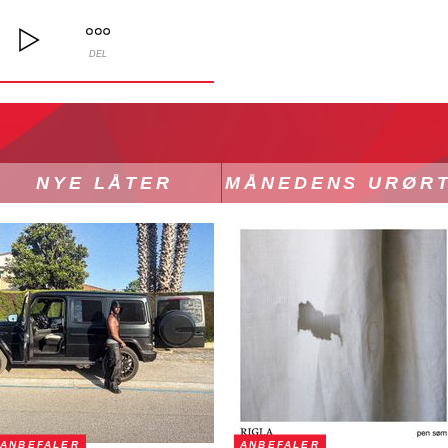
DEL
NYE LÅTER
MÅNEDENS URØR
ANBEFALER
ANBEFALER