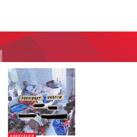
T
ANBEFALER