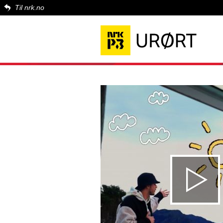
Til nrk.no