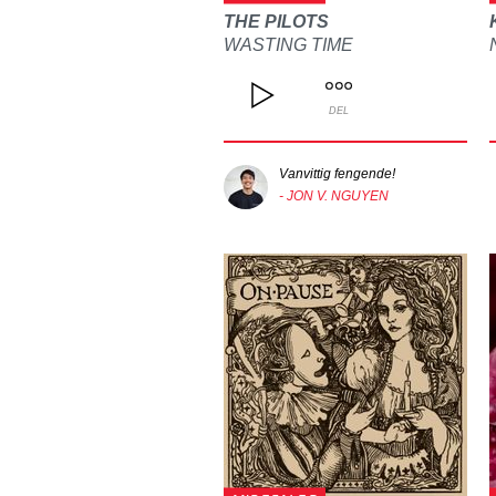
THE PILOTS
WASTING TIME
DEL
Vanvittig fengende!
- JON V. NGUYEN