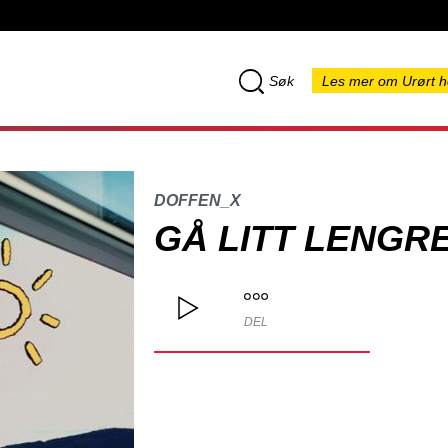
Søk
Les mer om Urørt h
DOFFEN_X
GÅ LITT LENGR
DEL