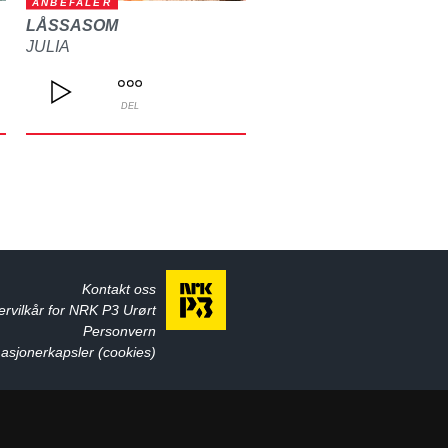
ANBEFALER
LÅSSASOM
JULIA
DEL
Kontakt oss
ervilkår for NRK P3 Urørt
Personvern
asjonerkapsler (cookies)