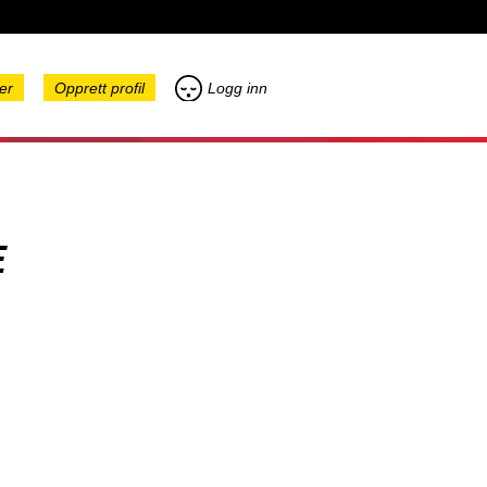
er
Opprett profil
Logg inn
E