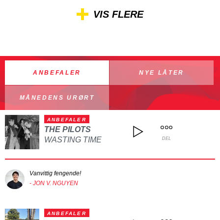
VIS FLERE
ANBEFALER
NYE LÅTER
MÅNEDENS URØRT
ANBEFALER
THE PILOTS
WASTING TIME
DEL
Vanvittig fengende!
- JON V. NGUYEN
ANBEFALER