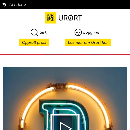
Til nrk.no
Søk
Logg inn
Opprett profil
Les mer om Urørt her