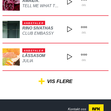
AMAIDA.
TELL ME WHAT TO DO
DEL
ANBEFALER
RINO SIVATHAS
CLUB EMBASSY
DEL
ANBEFALER
LÅSSASOM
JULIA
DEL
VIS FLERE
Kontakt oss