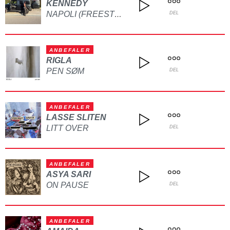
KENNEDY
NAPOLI (FREESTYLE)
DEL
ANBEFALER
RIGLA
PEN SØM
DEL
ANBEFALER
LASSE SLITEN
LITT OVER
DEL
ANBEFALER
ASYA SARI
ON PAUSE
DEL
ANBEFALER