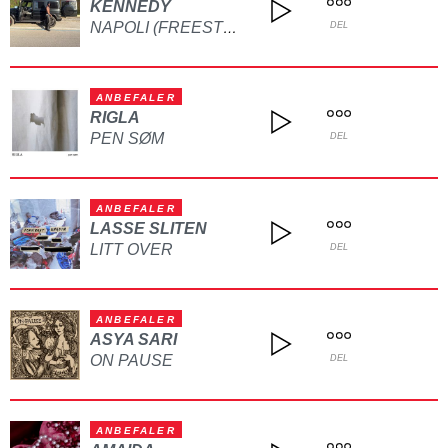
KENNEDY
NAPOLI (FREESTYLE)
DEL
ANBEFALER
RIGLA
PEN SØM
DEL
ANBEFALER
LASSE SLITEN
LITT OVER
DEL
ANBEFALER
ASYA SARI
ON PAUSE
DEL
ANBEFALER