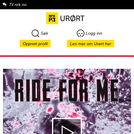
Til nrk.no
Søk
Logg inn
Opprett profil
Les mer om Urørt her