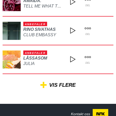
AMAIDA.
TELL ME WHAT TO DO
DEL
ANBEFALER
RINO SIVATHAS
CLUB EMBASSY
DEL
ANBEFALER
LÅSSASOM
JULIA
DEL
VIS FLERE
Kontakt oss