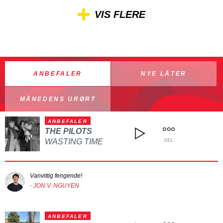
VIS FLERE
ANBEFALER
NYE LÅTER
MÅNEDENS URØRT
ANBEFALER
THE PILOTS
WASTING TIME
DEL
Vanvittig fengende!
- JON V. NGUYEN
ANBEFALER