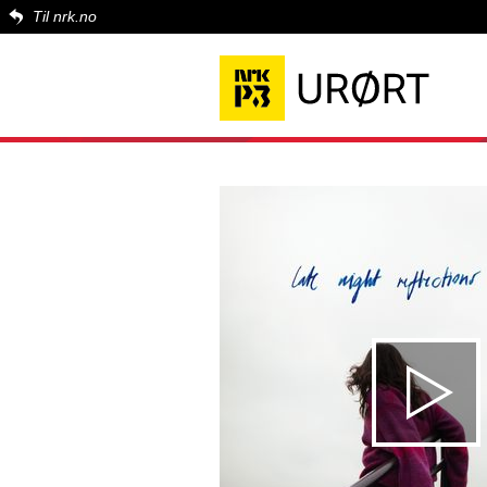
Til nrk.no