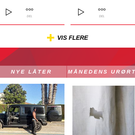
DEL
DEL
VIS FLERE
NYE LÅTER
MÅNEDENS URØR