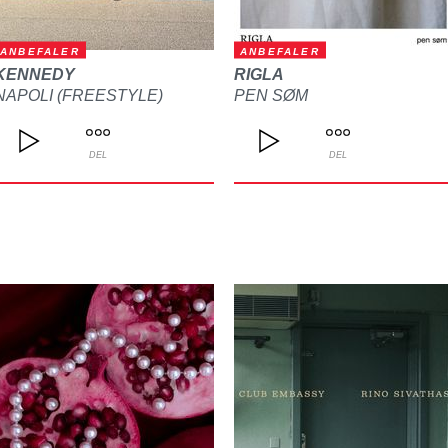
ANBEFALER
ANBEFALER
KENNEDY
RIGLA
NAPOLI (FREESTYLE)
PEN SØM
DEL
DEL