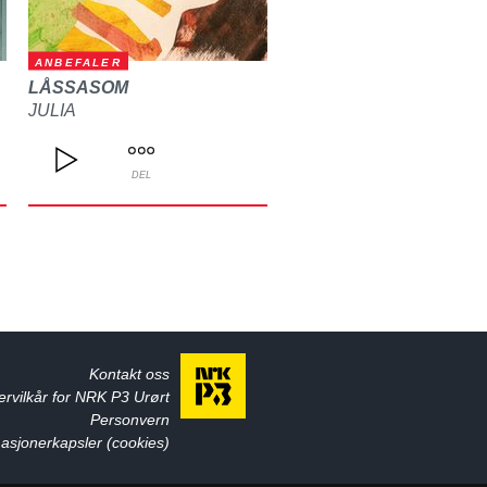
ANBEFALER
LÅSSASOM
JULIA
DEL
Kontakt oss
ervilkår for NRK P3 Urørt
Personvern
asjonerkapsler (cookies)