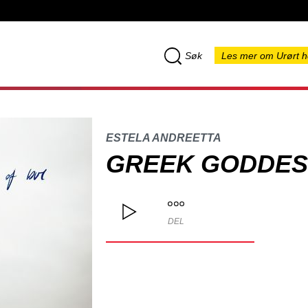
Søk
Les mer om Urørt h
ESTELA ANDREETTA
GREEK GODDES
DEL