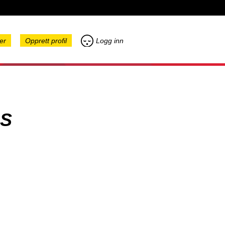
er
Opprett profil
Logg inn
S