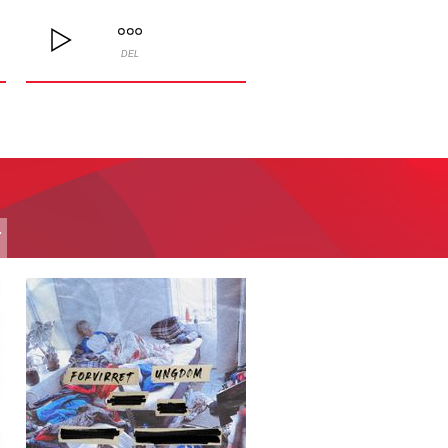
DEL
T