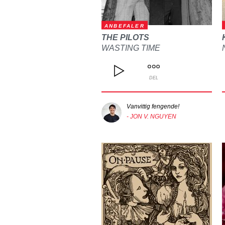
ANBEFALER
THE PILOTS
WASTING TIME
DEL
Vanvittig fengende!
- JON V. NGUYEN