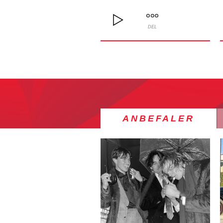
DEL
ANBEFALER