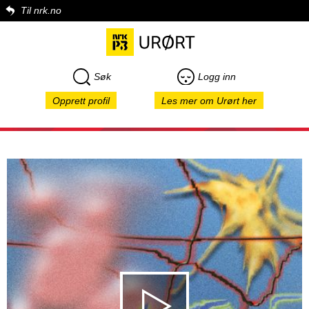
Til nrk.no
Søk
Logg inn
Opprett profil
Les mer om Urørt her