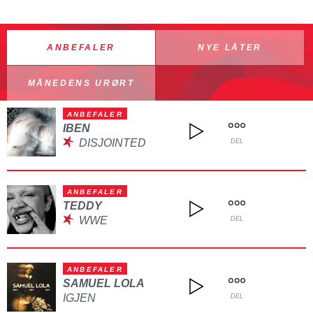
ANBEFALER
NYE LÅTER
MÅNEDENS URØRT
ANBEFALER
IBEN
DISJOINTED
DEL
ANBEFALER
TEDDY
WWE
DEL
ANBEFALER
SAMUEL LOLA
IGJEN
DEL