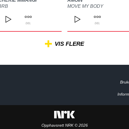
CHERIE MWANGI
AMOIN
BRB
MOVE MY BODY
DEL
DEL
VIS FLERE
Bruk
Inform
Opphavsrett NRK © 2026