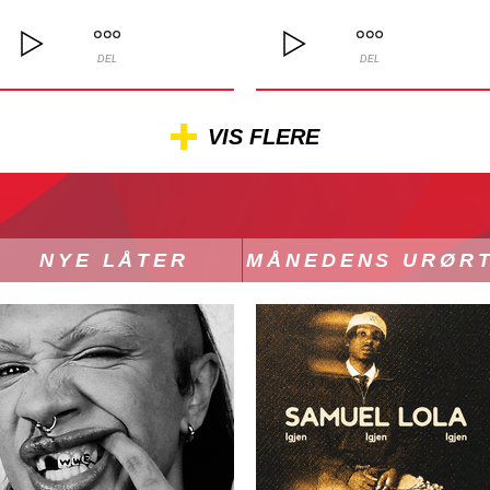
DEL
DEL
VIS FLERE
NYE LÅTER
MÅNEDENS URØR