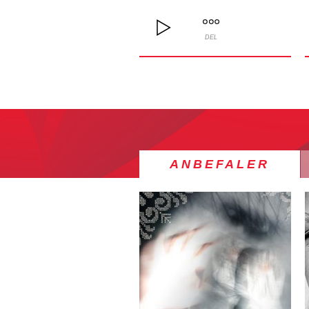
DEL
ANBEFALER