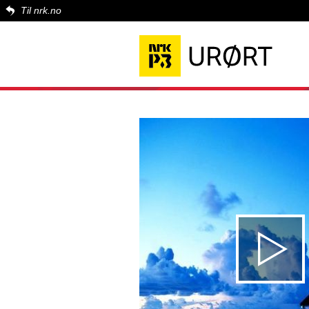
Til nrk.no