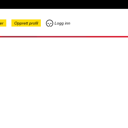
er
Opprett profil
Logg inn