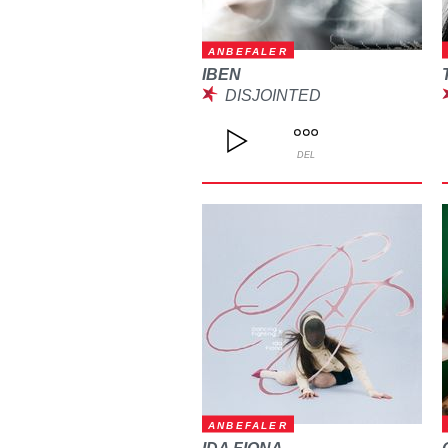
ANBEFALER
IBEN
DISJOINTED
DEL
ANBEFALER