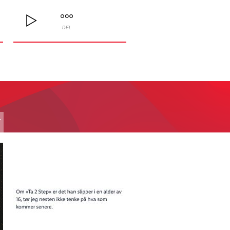
DEL
T