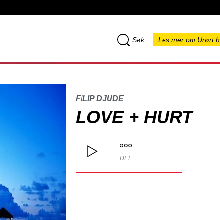
Søk
Les mer om Urørt h
FILIP DJUDE
LOVE + HURT
DEL