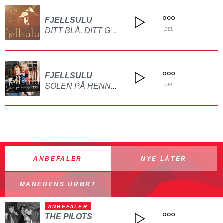
FJELLSULU
DITT BLÅ, DITT GRÅ, DITT GRØNNE
DEL
FJELLSULU
SOLEN PÅ HENNES RYGG
DEL
ANBEFALER
NYE LÅTER
MÅNEDENS URØRT
ANBEFALER
THE PILOTS