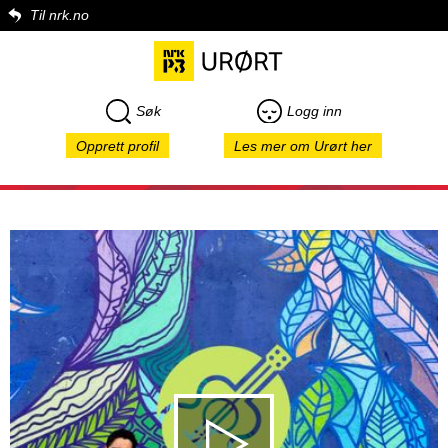
Til nrk.no
Søk
Logg inn
Opprett profil
Les mer om Urørt her