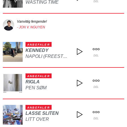
WASTING TIME
DEL
Vanvittig fengende!
- JON V. NGUYEN
ANBEFALER
KENNEDY
NAPOLI (FREESTYLE)
DEL
ANBEFALER
RIGLA
PEN SØM
DEL
ANBEFALER
LASSE SLITEN
LITT OVER
DEL