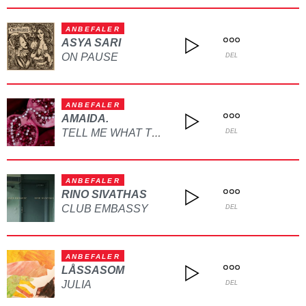
ANBEFALER
ASYA SARI
ON PAUSE
DEL
ANBEFALER
AMAIDA.
TELL ME WHAT TO DO
DEL
ANBEFALER
RINO SIVATHAS
CLUB EMBASSY
DEL
ANBEFALER
LÅSSASOM
JULIA
DEL