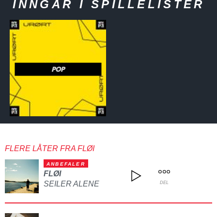
INNGÅR I SPILLELISTER
POP
FLERE LÅTER FRA FLØI
ANBEFALER
FLØI
SEILER ALENE
DEL