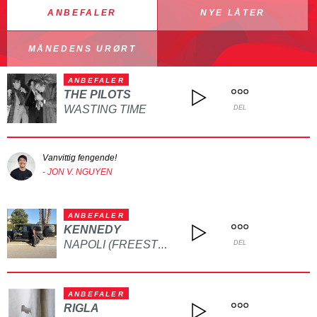
ANBEFALER
NYE LÅTER
MÅNEDENS URØRT
ANBEFALER
THE PILOTS
WASTING TIME
DEL
Vanvittig fengende!
- JON V. NGUYEN
ANBEFALER
KENNEDY
NAPOLI (FREESTYLE)
DEL
ANBEFALER
RIGLA