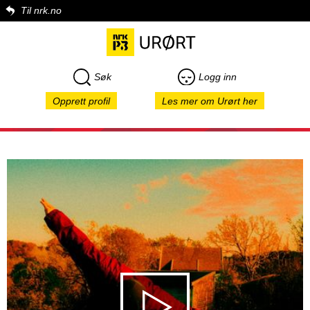
Til nrk.no
Søk
Logg inn
Opprett profil
Les mer om Urørt her