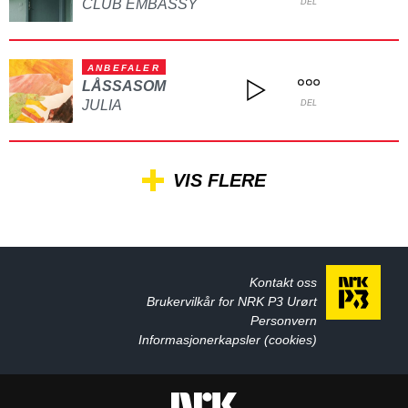
CLUB EMBASSY
DEL
ANBEFALER
LÅSSASOM
JULIA
DEL
VIS FLERE
Kontakt oss
Brukervilkår for NRK P3 Urørt
Personvern
Informasjonerkapsler (cookies)