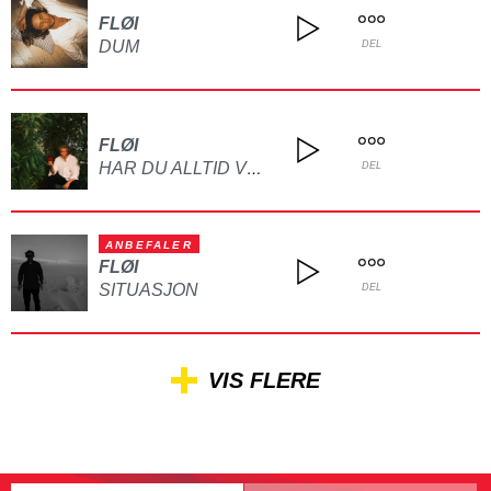
FLØI
DUM
DEL
FLØI
HAR DU ALLTID VÆRT SÅNN?
DEL
ANBEFALER
FLØI
SITUASJON
DEL
VIS FLERE