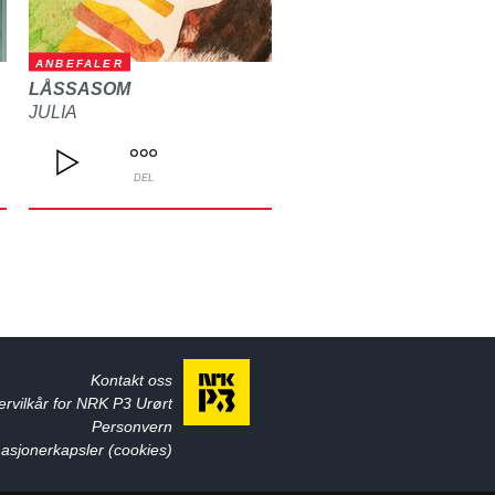
ANBEFALER
LÅSSASOM
JULIA
DEL
Kontakt oss
ervilkår for NRK P3 Urørt
Personvern
asjonerkapsler (cookies)