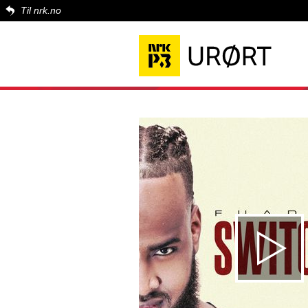
Til nrk.no