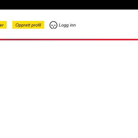
er
Opprett profil
Logg inn