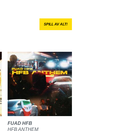
SPILL AV ALT!
FUAD HFB
HFB ANTHEM