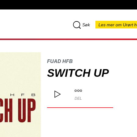
Søk
Les mer om Urørt h
FUAD HFB
SWITCH UP
DEL