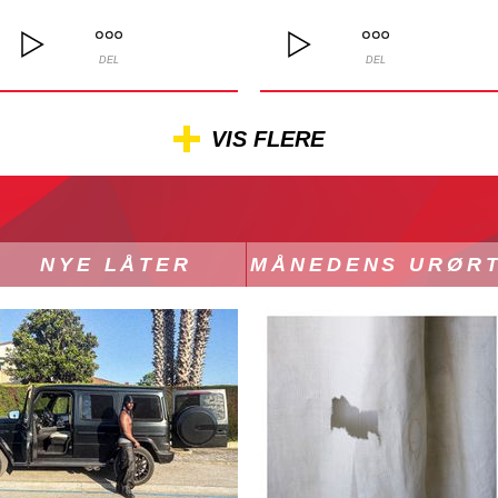
DEL
DEL
VIS FLERE
NYE LÅTER
MÅNEDENS URØR