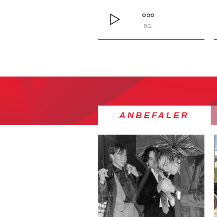
DEL
ANBEFALER