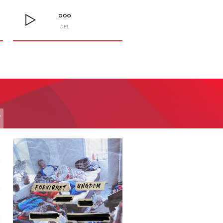
DEL
T