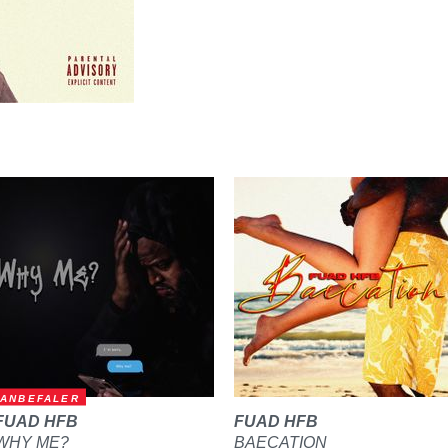
ANBEFALER
FUAD HFB
FUAD HFB
WHY ME?
BAECATION