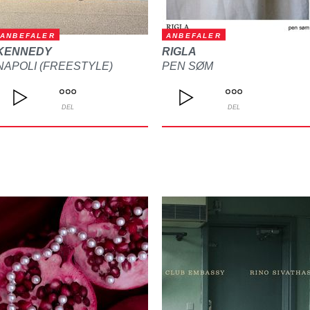
ANBEFALER
ANBEFALER
KENNEDY
RIGLA
NAPOLI (FREESTYLE)
PEN SØM
DEL
DEL