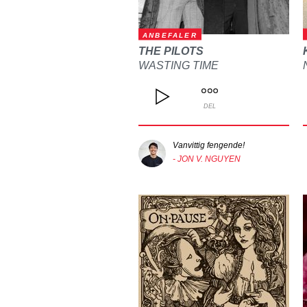
ANBEFALER
THE PILOTS
WASTING TIME
DEL
Vanvittig fengende!
- JON V. NGUYEN