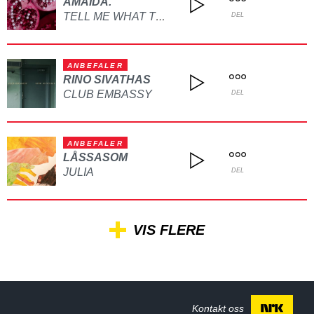
AMAIDA.
TELL ME WHAT TO DO
DEL
ANBEFALER
RINO SIVATHAS
CLUB EMBASSY
DEL
ANBEFALER
LÅSSASOM
JULIA
DEL
VIS FLERE
Kontakt oss