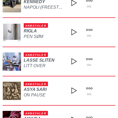
KENNEDY
NAPOLI (FREESTYLE)
DEL
ANBEFALER
RIGLA
PEN SØM
DEL
ANBEFALER
LASSE SLITEN
LITT OVER
DEL
ANBEFALER
ASYA SARI
ON PAUSE
DEL
ANBEFALER