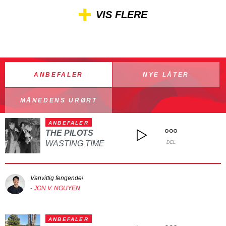
VIS FLERE
ANBEFALER
NYE LÅTER
MÅNEDENS URØRT
ANBEFALER
THE PILOTS
WASTING TIME
DEL
Vanvittig fengende!
- JON V. NGUYEN
ANBEFALER