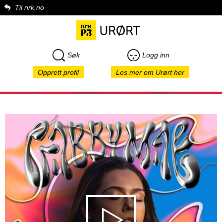
Til nrk.no
Søk
Logg inn
Opprett profil
Les mer om Urørt her