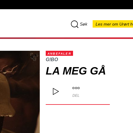
Søk
Les mer om Urørt h
ANBEFALER
G!BO
LA MEG GÅ
DEL