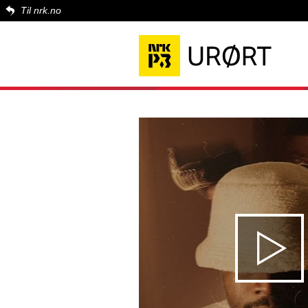
Til nrk.no