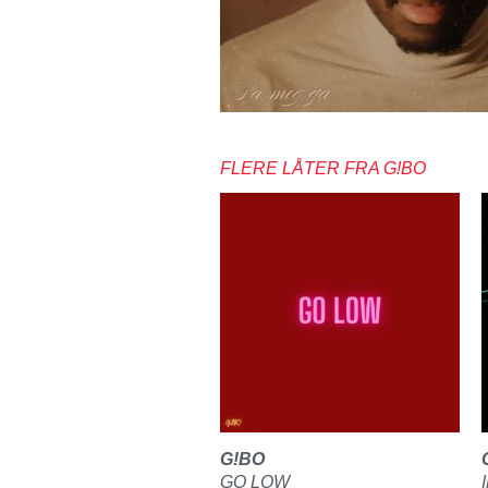
FLERE LÅTER FRA G!BO
G!BO
GO LOW