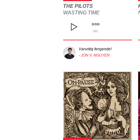
THE PILOTS
WASTING TIME
DEL
Vanvittig fengende!
- JON V. NGUYEN