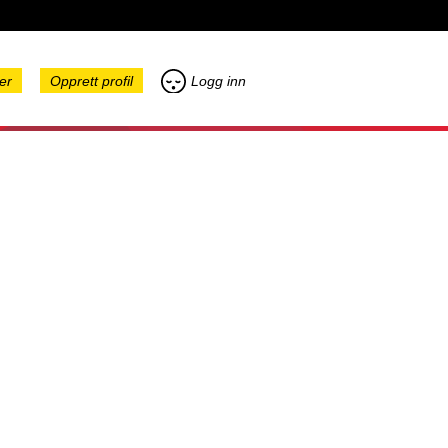
er
Opprett profil
Logg inn