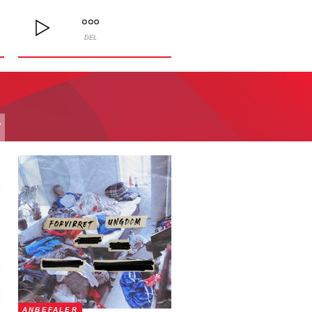
DEL
T
ANBEFALER