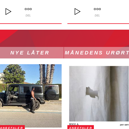
DEL
DEL
NYE LÅTER
MÅNEDENS URØR
ANBEFALER
ANBEFALER