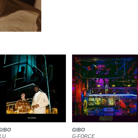
G!BO
G!BO
ILU
G-FORCE