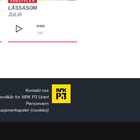
ANBEFALER
LÅSSASOM
JULIA
DEL
Kontakt oss
ervilkår for NRK P3 Urørt
Personvern
asjonerkapsler (cookies)