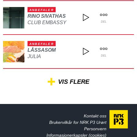
ANBEFALER
RINO SIVATHAS
CLUB EMBASSY
DEL
ANBEFALER
LÅSSASOM
JULIA
DEL
VIS FLERE
Kontakt oss
Brukervilkår for NRK P3 Urørt
Personvern
Informasjonerkapsler (cookies)