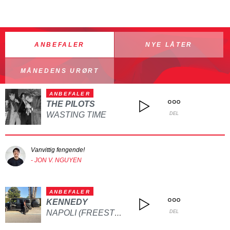
ANBEFALER
NYE LÅTER
MÅNEDENS URØRT
ANBEFALER
THE PILOTS
WASTING TIME
DEL
Vanvittig fengende!
- JON V. NGUYEN
ANBEFALER
KENNEDY
NAPOLI (FREESTYLE)
DEL