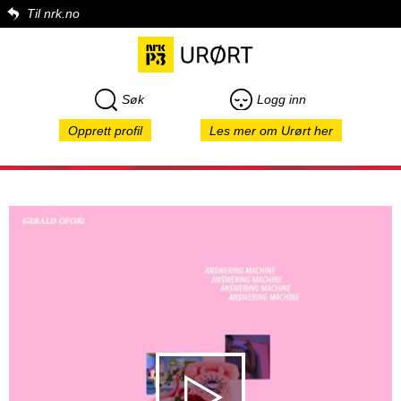
Til nrk.no
Søk
Logg inn
Opprett profil
Les mer om Urørt her