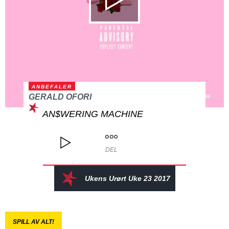
ANBEFALER
GERALD OFORI
AN$WERING MACHINE
DEL
Ukens Urørt Uke 23 2017
SPILL AV ALT!