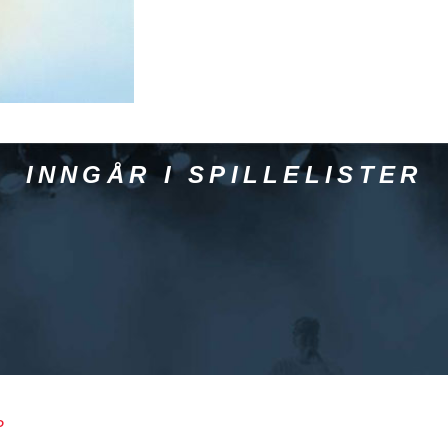
INNGÅR I SPILLELISTER
P