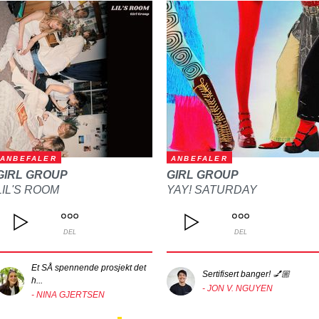
ANBEFALER
ANBEFALER
GIRL GROUP
GIRL GROUP
LIL'S ROOM
YAY! SATURDAY
DEL
DEL
Et SÅ spennende prosjekt det
Sertifisert banger! 💅🏼
h...
- JON V. NGUYEN
- NINA GJERTSEN