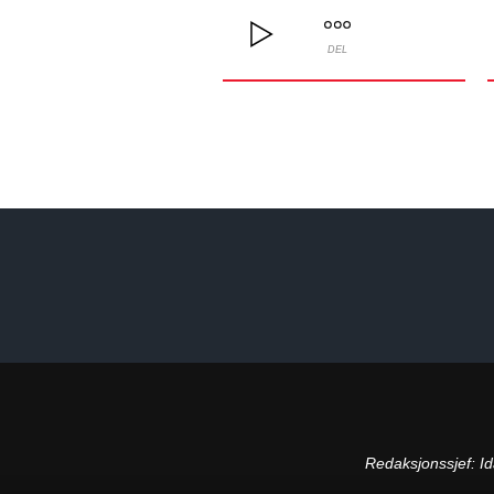
DEL
Redaksjonssjef:
Id