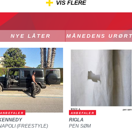
VIS FLERE
NYE LÅTER
MÅNEDENS URØR
ANBEFALER
ANBEFALER
KENNEDY
RIGLA
NAPOLI (FREESTYLE)
PEN SØM