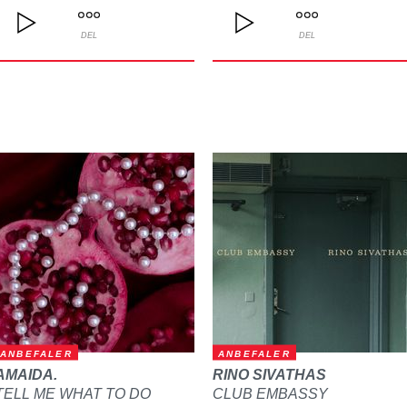
DEL
DEL
ANBEFALER
ANBEFALER
AMAIDA.
RINO SIVATHAS
TELL ME WHAT TO DO
CLUB EMBASSY