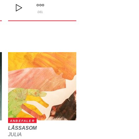
DEL
ANBEFALER
LÅSSASOM
JULIA