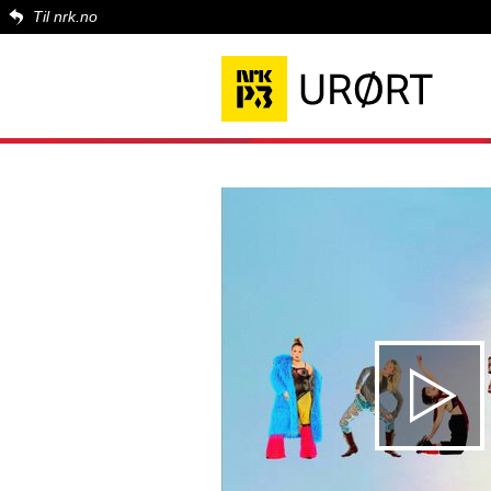
Til nrk.no