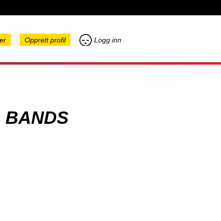
er
Opprett profil
Logg inn
L BANDS