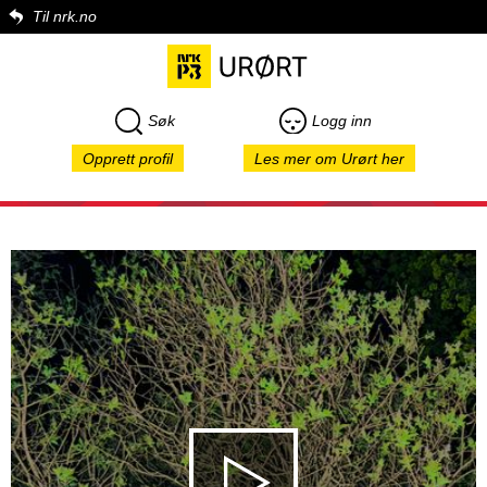
Til nrk.no
Søk
Logg inn
Opprett profil
Les mer om Urørt her