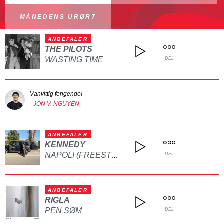
MÅNEDENS URØRT
ANBEFALER
THE PILOTS
WASTING TIME
DEL
Vanvittig fengende!
- JON V. NGUYEN
ANBEFALER
KENNEDY
NAPOLI (FREESTYLE)
DEL
ANBEFALER
RIGLA
PEN SØM
DEL