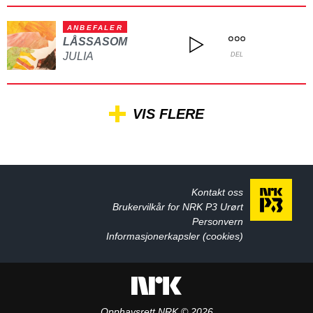
ANBEFALER
LÅSSASOM
JULIA
DEL
VIS FLERE
Kontakt oss
Brukervilkår for NRK P3 Urørt
Personvern
Informasjonerkapsler (cookies)
Opphavsrett NRK © 2026