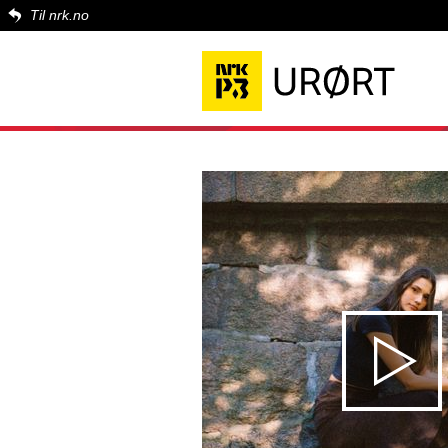
Til nrk.no