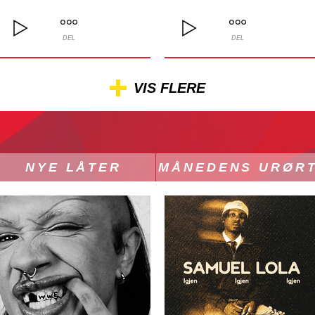
DEL
DEL
VIS FLERE
NYE LÅTER
MÅNEDENS URØR