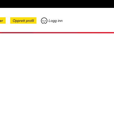
er
Opprett profil
Logg inn