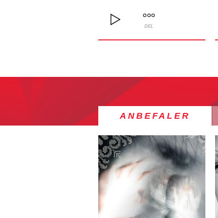
DEL
ANBEFALER