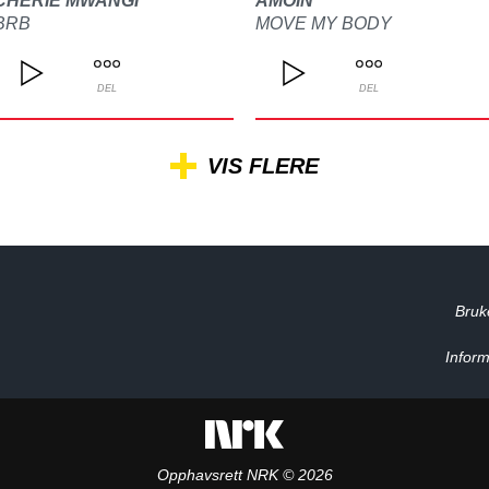
CHERIE MWANGI
AMOIN
BRB
MOVE MY BODY
DEL
DEL
VIS FLERE
Bruk
Inform
Opphavsrett NRK © 2026