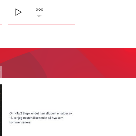
DEL
T