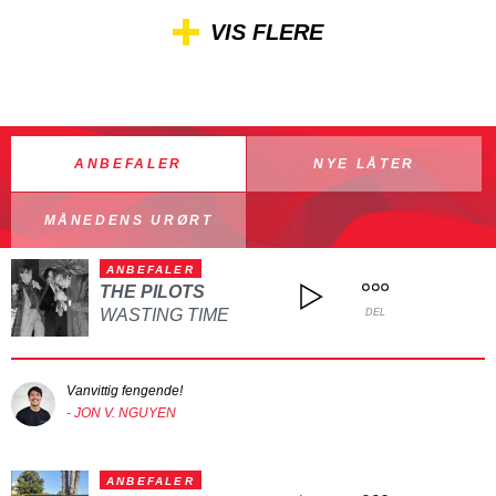
VIS FLERE
ANBEFALER
NYE LÅTER
MÅNEDENS URØRT
ANBEFALER
THE PILOTS
WASTING TIME
DEL
Vanvittig fengende!
- JON V. NGUYEN
ANBEFALER