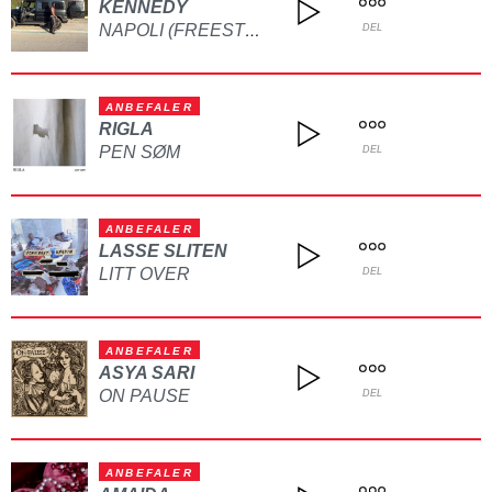
KENNEDY
NAPOLI (FREESTYLE)
DEL
ANBEFALER
RIGLA
PEN SØM
DEL
ANBEFALER
LASSE SLITEN
LITT OVER
DEL
ANBEFALER
ASYA SARI
ON PAUSE
DEL
ANBEFALER