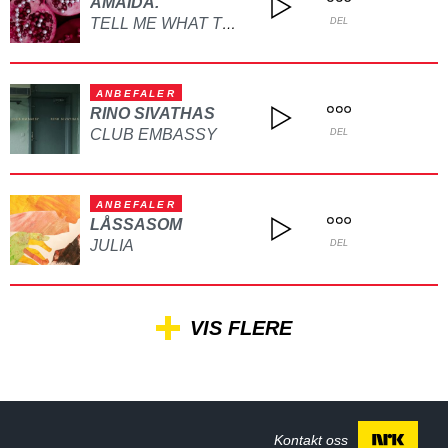
AMAIDA.
TELL ME WHAT TO DO
DEL
ANBEFALER
RINO SIVATHAS
CLUB EMBASSY
DEL
ANBEFALER
LÅSSASOM
JULIA
DEL
VIS FLERE
Kontakt oss