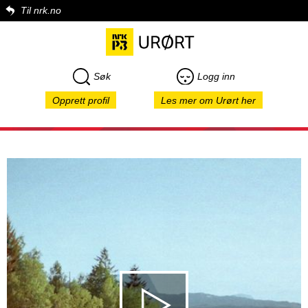
Til nrk.no
Søk
Logg inn
Opprett profil
Les mer om Urørt her