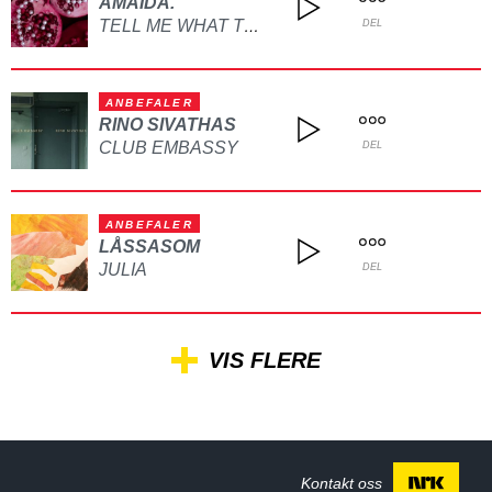
AMAIDA.
TELL ME WHAT TO DO
DEL
ANBEFALER
RINO SIVATHAS
CLUB EMBASSY
DEL
ANBEFALER
LÅSSASOM
JULIA
DEL
VIS FLERE
Kontakt oss