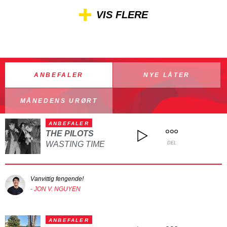
VIS FLERE
ANBEFALER
NYE LÅTER
MÅNEDENS URØRT
ANBEFALER
THE PILOTS
WASTING TIME
DEL
Vanvittig fengende!
- JON V. NGUYEN
ANBEFALER