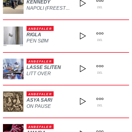
KENNEDY
NAPOLI (FREESTYLE)
DEL
ANBEFALER
RIGLA
PEN SØM
DEL
ANBEFALER
LASSE SLITEN
LITT OVER
DEL
ANBEFALER
ASYA SARI
ON PAUSE
DEL
ANBEFALER