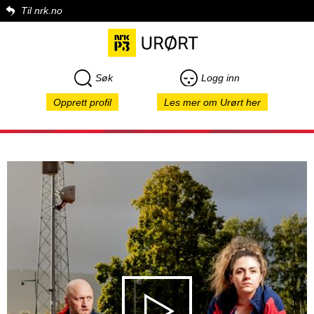
Til nrk.no
Søk
Logg inn
Opprett profil
Les mer om Urørt her