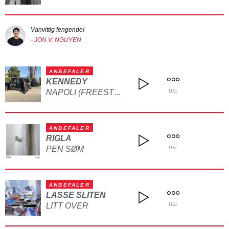
Vanvittig fengende!
- JON V. NGUYEN
ANBEFALER
KENNEDY
NAPOLI (FREESTYLE)
DEL
ANBEFALER
RIGLA
PEN SØM
DEL
ANBEFALER
LASSE SLITEN
LITT OVER
DEL