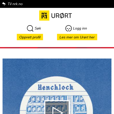
Til nrk.no
Søk
Logg inn
Opprett profil
Les mer om Urørt her