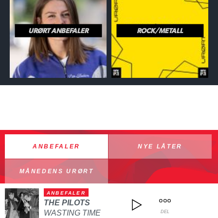
URØRT ANBEFALER
ROCK/METALL
ANBEFALER
NYE LÅTER
MÅNEDENS URØRT
ANBEFALER
THE PILOTS
WASTING TIME
DEL