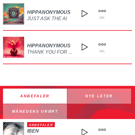
HIPPANONYMOUS
JUST ASK THE AI
DEL
HIPPANONYMOUS
THANK YOU FOR LEAVING
DEL
ANBEFALER
NYE LÅTER
MÅNEDENS URØRT
ANBEFALER
IBEN