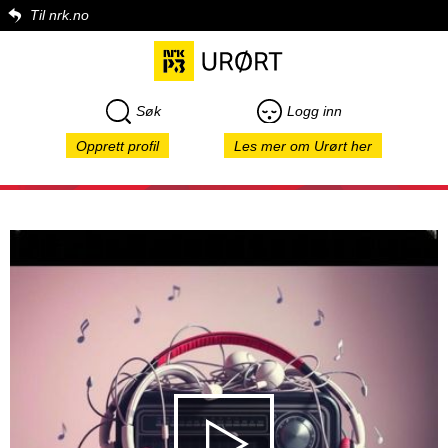
Til nrk.no
Søk
Logg inn
Opprett profil
Les mer om Urørt her