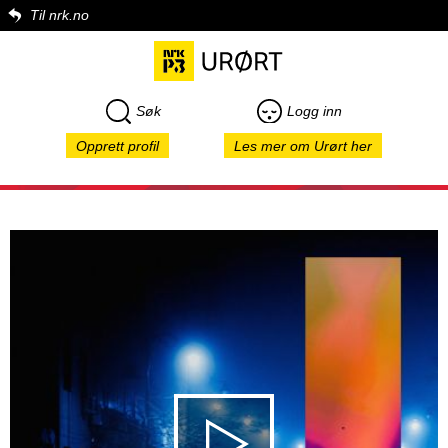
Til nrk.no
Søk
Logg inn
Opprett profil
Les mer om Urørt her