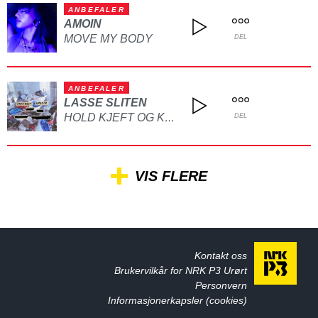
ANBEFALER
AMOIN
MOVE MY BODY
DEL
ANBEFALER
LASSE SLITEN
HOLD KJEFT OG KYSS MEG
DEL
VIS FLERE
Kontakt oss
Brukervilkår for NRK P3 Urørt
Personvern
Informasjonerkapsler (cookies)