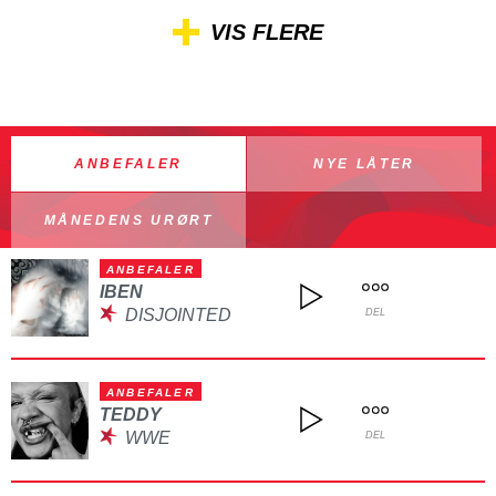
VIS FLERE
ANBEFALER
NYE LÅTER
MÅNEDENS URØRT
ANBEFALER
IBEN
DISJOINTED
DEL
ANBEFALER
TEDDY
WWE
DEL