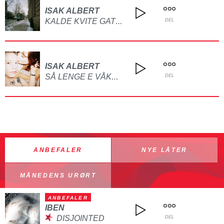
ISAK ALBERT
KALDE KVITE GATER
DEL
ISAK ALBERT
SÅ LENGE E VÅKNA HER IMORRA Å
DEL
ANBEFALER
NYE LÅTER
MÅNEDENS URØRT
ANBEFALER
IBEN
DISJOINTED
DEL