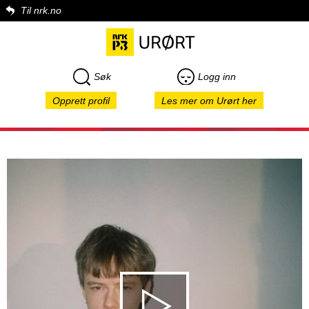
Til nrk.no
Søk
Logg inn
Opprett profil
Les mer om Urørt her