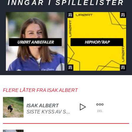
INNGÅR I SPILLELISTER
URØRT ANBEFALER
HIPHOP/RAP
FLERE LÅTER FRA ISAK ALBERT
ISAK ALBERT
SISTE KYSS AV SOL I OKTOBER
DEL