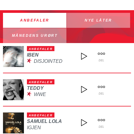
ANBEFALER
NYE LÅTER
MÅNEDENS URØRT
ANBEFALER
IBEN
DISJOINTED
DEL
ANBEFALER
TEDDY
WWE
DEL
ANBEFALER
SAMUEL LOLA
IGJEN
DEL