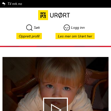
Til nrk.no
Søk
Logg inn
Opprett profil
Les mer om Urørt her