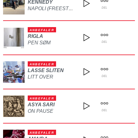
KENNEDY
NAPOLI (FREESTYLE)
DEL
ANBEFALER
RIGLA
PEN SØM
DEL
ANBEFALER
LASSE SLITEN
LITT OVER
DEL
ANBEFALER
ASYA SARI
ON PAUSE
DEL
ANBEFALER