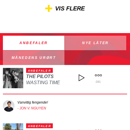
VIS FLERE
ANBEFALER
NYE LÅTER
MÅNEDENS URØRT
ANBEFALER
THE PILOTS
WASTING TIME
DEL
Vanvittig fengende!
- JON V. NGUYEN
ANBEFALER