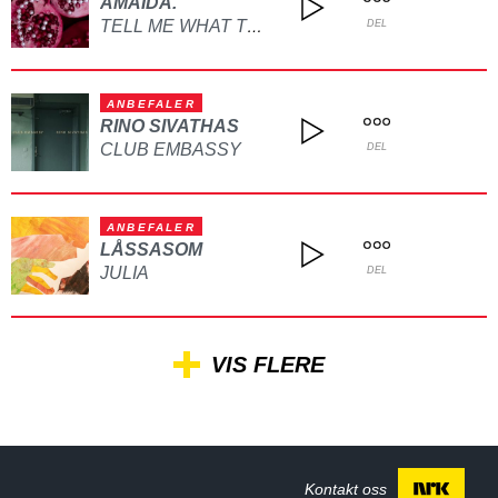
AMAIDA.
TELL ME WHAT TO DO
DEL
ANBEFALER
RINO SIVATHAS
CLUB EMBASSY
DEL
ANBEFALER
LÅSSASOM
JULIA
DEL
VIS FLERE
Kontakt oss