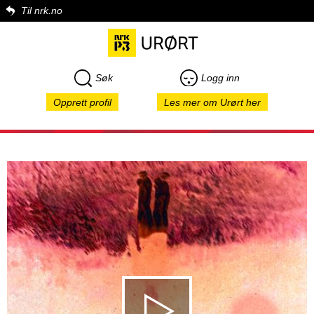
Til nrk.no
Søk
Logg inn
Opprett profil
Les mer om Urørt her