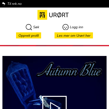
Til nrk.no
Søk
Logg inn
Opprett profil
Les mer om Urørt her