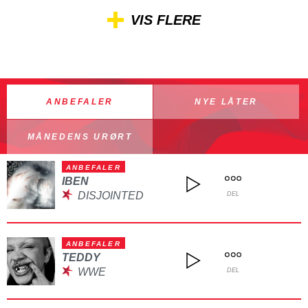
VIS FLERE
ANBEFALER
NYE LÅTER
MÅNEDENS URØRT
ANBEFALER
IBEN
DISJOINTED
DEL
ANBEFALER
TEDDY
WWE
DEL