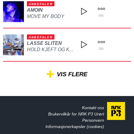
ANBEFALER
AMOIN
MOVE MY BODY
DEL
ANBEFALER
LASSE SLITEN
HOLD KJEFT OG KYSS MEG
DEL
VIS FLERE
Kontakt oss
Brukervilkår for NRK P3 Urørt
Personvern
Informasjonerkapsler (cookies)