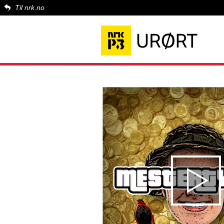
Til nrk.no