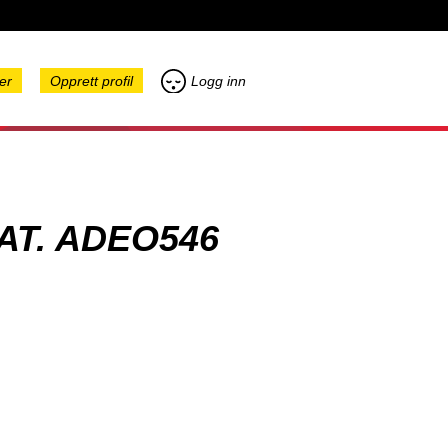
er
Opprett profil
Logg inn
AT. ADEO546