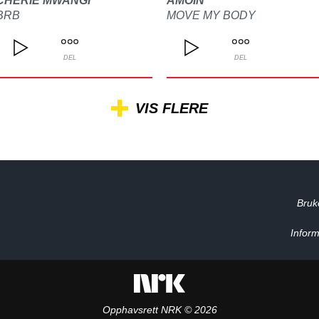
CHERIE MWANGI
AMOIN
BRB
MOVE MY BODY
DEL
DEL
VIS FLERE
Bruk
Inform
Opphavsrett NRK © 2026