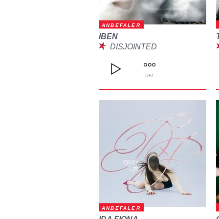
ANBEFALER
IBEN
DISJOINTED
DEL
ANBEFALER