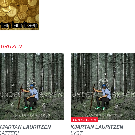
AURITZEN
ANBEFALER
KJARTAN LAURITZEN
KJARTAN LAURITZEN
BATTERI
LYST