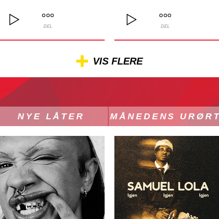
DEL
DEL
VIS FLERE
NYE LÅTER
MÅNEDENS URØR