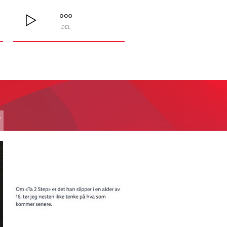
DEL
T