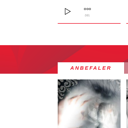
DEL
ANBEFALER