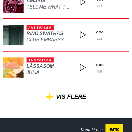
AMAIDA.
TELL ME WHAT TO DO
DEL
ANBEFALER
RINO SIVATHAS
CLUB EMBASSY
DEL
ANBEFALER
LÅSSASOM
JULIA
DEL
VIS FLERE
Kontakt oss