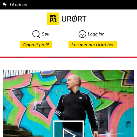
Til nrk.no
Søk
Logg inn
Opprett profil
Les mer om Urørt her