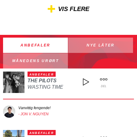
VIS FLERE
ANBEFALER
NYE LÅTER
MÅNEDENS URØRT
ANBEFALER
THE PILOTS
WASTING TIME
DEL
Vanvittig fengende!
- JON V. NGUYEN
ANBEFALER