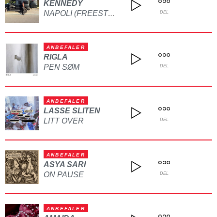
KENNEDY
NAPOLI (FREESTYLE)
DEL
ANBEFALER
RIGLA
PEN SØM
DEL
ANBEFALER
LASSE SLITEN
LITT OVER
DEL
ANBEFALER
ASYA SARI
ON PAUSE
DEL
ANBEFALER