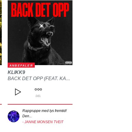
ANBEFALER
KLIKK9
BACK DET OPP (FEAT. KALLE)
DEL
Rapgruppe med lys fremtid!
Den...
- JANNE MONSEN TVEIT