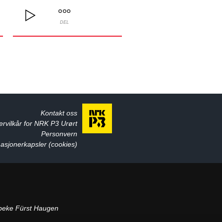
DEL
Kontakt oss
ervilkår for NRK P3 Urørt
Personvern
asjonerkapsler (cookies)
beke Fürst Haugen