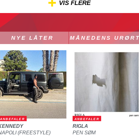
VIS FLERE
NYE LÅTER
MÅNEDENS URØR
ANBEFALER
ANBEFALER
KENNEDY
RIGLA
NAPOLI (FREESTYLE)
PEN SØM