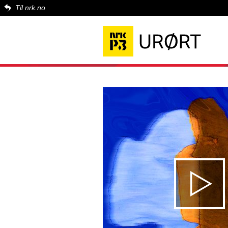
Til nrk.no