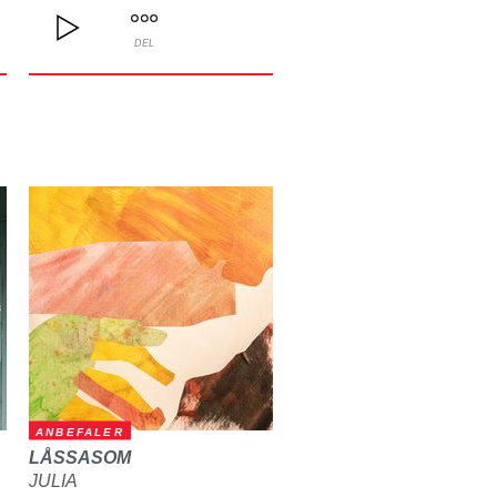
DEL
ANBEFALER
LÅSSASOM
JULIA