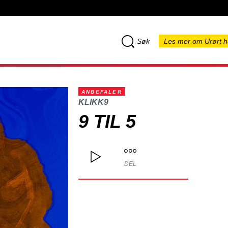
Søk
Les mer om Urørt h
ANBEFALER
KLIKK9
9 TIL 5
DEL