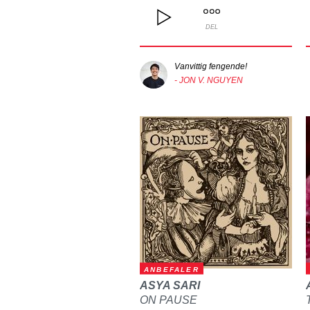
DEL
Vanvittig fengende!
- JON V. NGUYEN
ANBEFALER
ASYA SARI
ON PAUSE