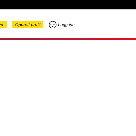
er
Opprett profil
Logg inn