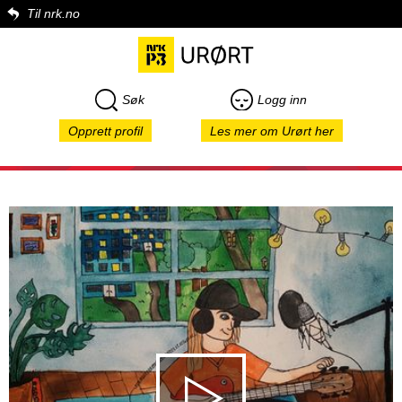
Til nrk.no
Søk
Logg inn
Opprett profil
Les mer om Urørt her