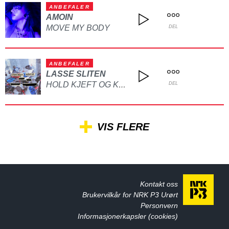
ANBEFALER
AMOIN
MOVE MY BODY
DEL
ANBEFALER
LASSE SLITEN
HOLD KJEFT OG KYSS MEG
DEL
VIS FLERE
Kontakt oss
Brukervilkår for NRK P3 Urørt
Personvern
Informasjonerkapsler (cookies)