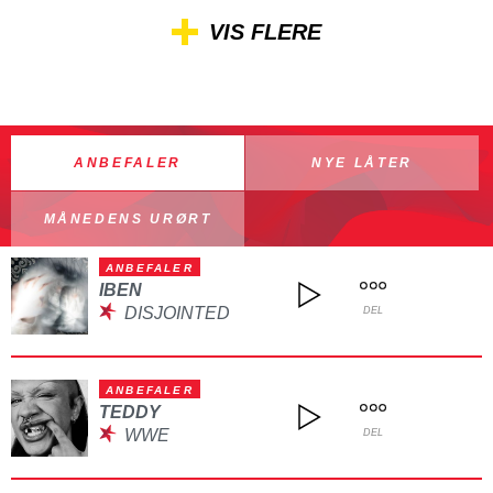
VIS FLERE
ANBEFALER
NYE LÅTER
MÅNEDENS URØRT
ANBEFALER
IBEN
DISJOINTED
DEL
ANBEFALER
TEDDY
WWE
DEL