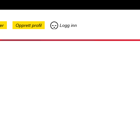
er
Opprett profil
Logg inn