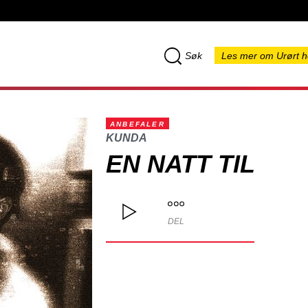
Søk
Les mer om Urørt h
ANBEFALER
KUNDA
EN NATT TIL
DEL