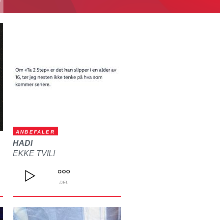
T
ANBEFALER
HADI
EKKE TVIL!
DEL