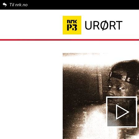
Til nrk.no