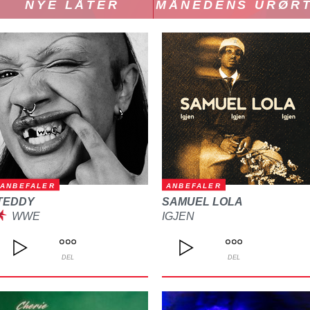
NYE LÅTER
MÅNEDENS URØR
ANBEFALER
ANBEFALER
TEDDY
SAMUEL LOLA
WWE
IGJEN
DEL
DEL