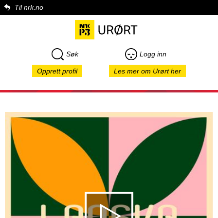
Til nrk.no
Søk
Logg inn
Opprett profil
Les mer om Urørt her