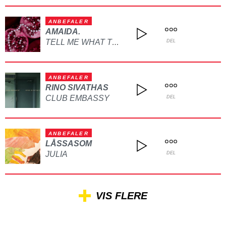
ANBEFALER
AMAIDA.
TELL ME WHAT TO DO
DEL
ANBEFALER
RINO SIVATHAS
CLUB EMBASSY
DEL
ANBEFALER
LÅSSASOM
JULIA
DEL
VIS FLERE