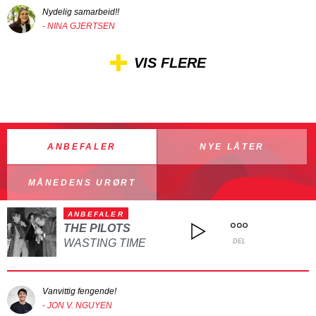
Nydelig samarbeid!!
- NINA GJERTSEN
VIS FLERE
ANBEFALER
NYE LÅTER
MÅNEDENS URØRT
ANBEFALER
THE PILOTS
WASTING TIME
DEL
Vanvittig fengende!
- JON V. NGUYEN