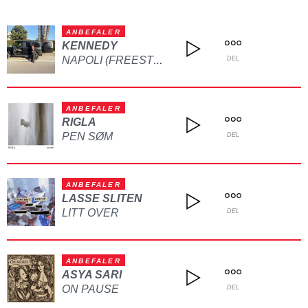
ANBEFALER
KENNEDY
NAPOLI (FREESTYLE)
DEL
ANBEFALER
RIGLA
PEN SØM
DEL
ANBEFALER
LASSE SLITEN
LITT OVER
DEL
ANBEFALER
ASYA SARI
ON PAUSE
DEL