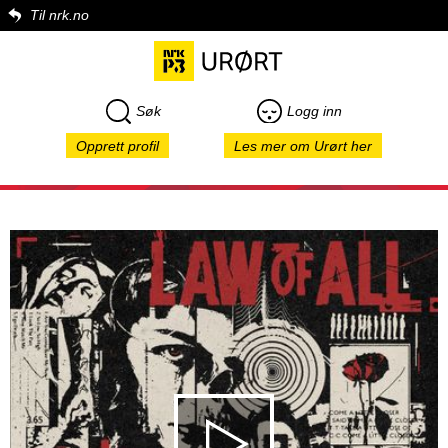
Til nrk.no
Søk
Logg inn
Opprett profil
Les mer om Urørt her