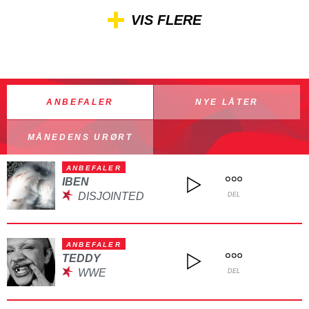
VIS FLERE
ANBEFALER
NYE LÅTER
MÅNEDENS URØRT
ANBEFALER
IBEN
DISJOINTED
DEL
ANBEFALER
TEDDY
WWE
DEL