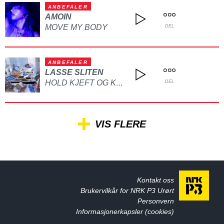
ANBEFALER
AMOIN
MOVE MY BODY
DEL
ANBEFALER
LASSE SLITEN
HOLD KJEFT OG KYSS MEG
DEL
VIS FLERE
Kontakt oss
Brukervilkår for NRK P3 Urørt
Personvern
Informasjonerkapsler (cookies)